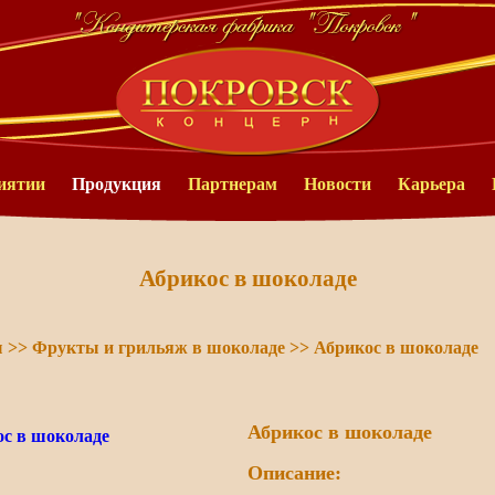
иятии
Продукция
Партнерам
Новости
Карьера
Абрикос в шоколаде
ы
>>
Фрукты и грильяж в шоколаде
>>
Абрикос в шоколаде
Абрикос в шоколаде
Описание: