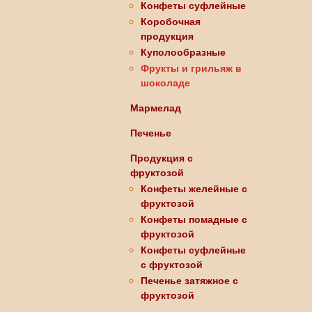
Конфеты суфлейные
Коробочная
продукция
Куполообразные
Фрукты и грильяж в
шоколаде
Мармелад
Печенье
Продукция с
фруктозой
Конфеты желейные с
фруктозой
Конфеты помадные с
фруктозой
Конфеты суфлейные
с фруктозой
Печенье затяжное с
фруктозой