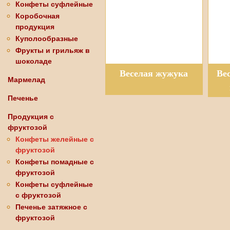
Конфеты суфлейные
Коробочная
продукция
Куполообразные
Фрукты и грильяж в
шоколаде
Веселая жужука
Ве
Мармелад
Печенье
Продукция с
фруктозой
Конфеты желейные с
фруктозой
Конфеты помадные с
фруктозой
Конфеты суфлейные
с фруктозой
Печенье затяжное с
фруктозой