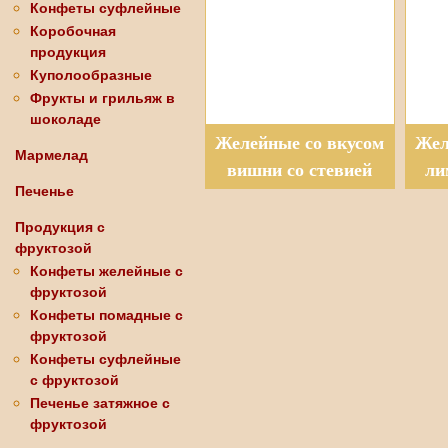
Конфеты суфлейные
Коробочная
продукция
Куполообразные
Фрукты и грильяж в
шоколаде
Желейные со вкусом
Жел
Мармелад
вишни со стевией
ли
Печенье
Продукция с
фруктозой
Конфеты желейные с
фруктозой
Конфеты помадные с
фруктозой
Конфеты суфлейные
с фруктозой
Печенье затяжное с
фруктозой