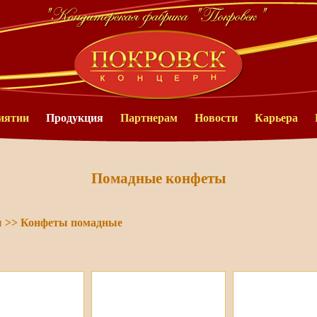
иятии
Продукция
Партнерам
Новости
Карьера
Помадные конфеты
ы
>>
Конфеты помадные