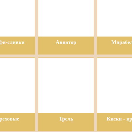
фи-сливки
Авиатор
Мирабе
реховые
Трель
Киски - и