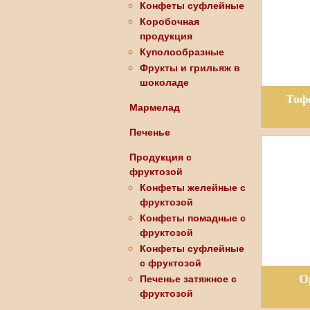
Конфеты суфлейные
Коробочная
продукция
Куполообразные
Фрукты и грильяж в
шоколаде
Тоф
Мармелад
Печенье
Продукция с
фруктозой
Конфеты желейные с
фруктозой
Конфеты помадные с
фруктозой
Конфеты суфлейные
с фруктозой
О
Печенье затяжное с
фруктозой