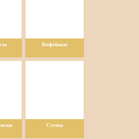
лла
Кофейные
риски
Стеша