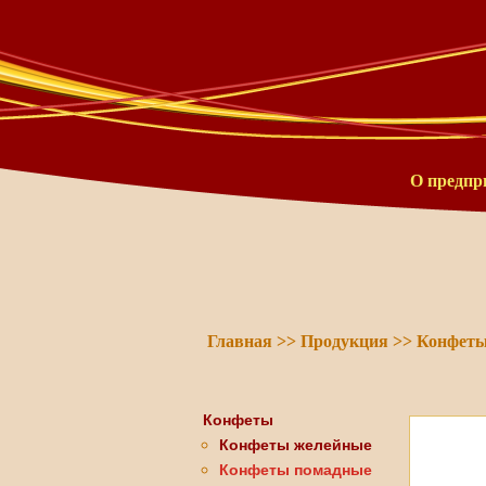
О предпр
Главная
>>
Продукция
>>
Конфет
Конфеты
Конфеты желейные
Конфеты помадные