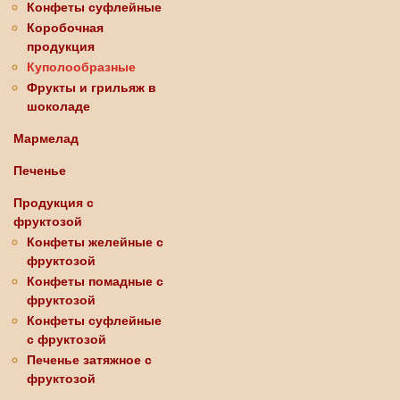
Конфеты суфлейные
Коробочная
продукция
Куполообразные
Фрукты и грильяж в
шоколаде
Мармелад
Печенье
Продукция с
фруктозой
Конфеты желейные с
фруктозой
Конфеты помадные с
фруктозой
Конфеты суфлейные
с фруктозой
Печенье затяжное с
фруктозой