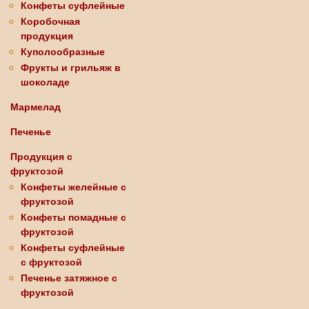
Конфеты суфлейные
Коробочная
продукция
Куполообразные
Фрукты и грильяж в
шоколаде
Мармелад
Печенье
Продукция с
фруктозой
Конфеты желейные с
фруктозой
Конфеты помадные с
фруктозой
Конфеты суфлейные
с фруктозой
Печенье затяжное с
фруктозой